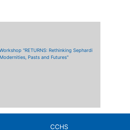
Workshop "RETURNS: Rethinking Sephardi
Ciclo de 
Modernities, Pasts and Futures"
"Valores y
alternativ
demanda y
CCHS