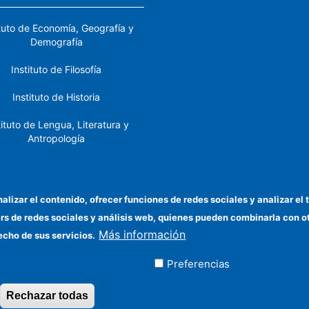
ituto de Economía, Geografía y
Demografía
Instituto de Filosofía
Instituto de Historia
tituto de Lengua, Literatura y
Antropología
tituto de Lenguas y Culturas
del Mediterráneo y Oriente
Próximo
nalizar el contenido, ofrecer funciones de redes sociales y analizar 
ers de redes sociales y análisis web, quienes pueden combinarla con 
stituto de Políticas y Bienes
Más información
Públicos
echo de sus servicios.
Preferencias
ados
Rechazar todas
Revocar consentimiento