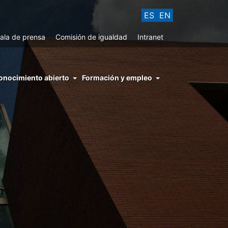
ES
EN
ala de prensa
Comisión de igualdad
Intranet
enu
onocimiento abierto
Formación y empleo
ght
hs
nocimiento
ierto