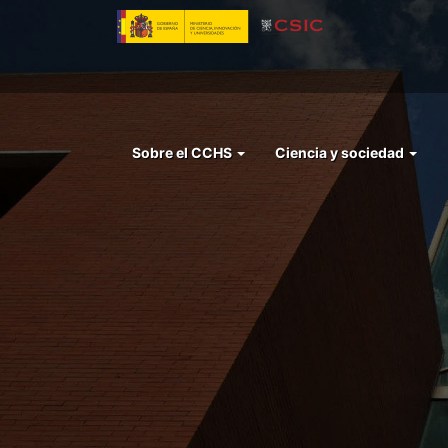
Pasar
al
contenido
principal
Menu
Sobre el CCHS
Ciencia y sociedad
left
cchs