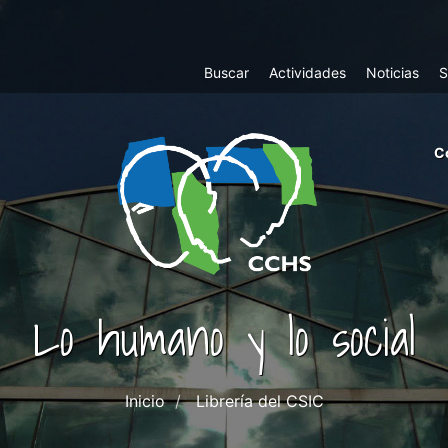
Top
Buscar
Actividades
Noticias
S
Menu
m
C
ri
cc
co
ab
Lo humano y lo social
Inicio
Librería del CSIC