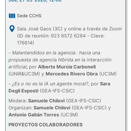
Sede CCHS
Sala José Gaos (3C) y online a través de Zoom
(ID de reunión: 923 8572 6284 - Clave:
176614)
-
Malentendidos en la agencia: hacia una
propuesta de agencia híbrida en la interacción
artificial
,
por
Alberto Murcia Carbonell
(UNIR&UC3M) y
Mercedes Rivero Obra
(UC3M)
-
¿Es o no es la IA un agente moral?
, por
Sara
Degli Esposti
(GEA-IFS-CSIC)
Modera:
Samuele Chilovi
(GEA-IFS-CSIC)
Organizan:
Samuele Chilovi
(GEA-IFS-CSIC) y
Antonio Gaitán Torres
(UC3M)
PROYECTOS COLABORADORES