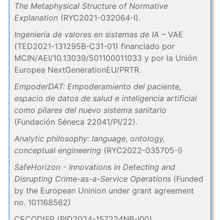
The Metaphysical Structure of Normative
Explanation
(RYC2021-032064-I).
Ingeniería de valores en sistemas de IA
– VAE
(TED2021-131295B-C31-01) financiado por
MCIN/AEI/10.13039/501100011033 y por la Unión
Europea NextGenerationEU/PRTR.
EmpoderDAT: Empoderamiento del paciente,
espacio de datos de salud e inteligencia artificial
como pilares del nuevo sistema sanitario
(Fundación Séneca 22041/PI/22).
Analytic philosophy: language, ontology,
conceptual engineering
(RYC2022-035705-I)
SafeHorizon - Innovations in Detecting and
Disrupting Crime-as-a-Service Operations
(Funded
by the European Uninion under grant agreement
no. 101168562)
CECODISP (PID2024-157224NB-I00)