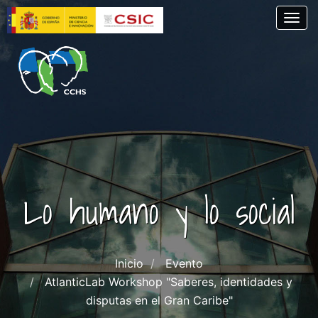
Pasar
Togg
al
contenido
principal
Lo humano y lo social
Inicio
Evento
AtlanticLab Workshop "Saberes, identidades y
disputas en el Gran Caribe"