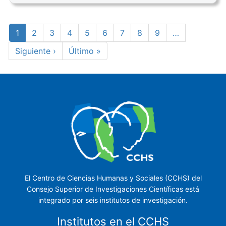
Paginación
Página
1
Page
2
Page
3
Page
4
Page
5
Page
6
Page
7
Page
8
Page
9
…
actual
Siguiente
Siguiente ›
Última
Último »
página
página
El Centro de Ciencias Humanas y Sociales (CCHS) del
Consejo Superior de Investigaciones Científicas está
integrado por seis institutos de investigación.
Institutos en el CCHS