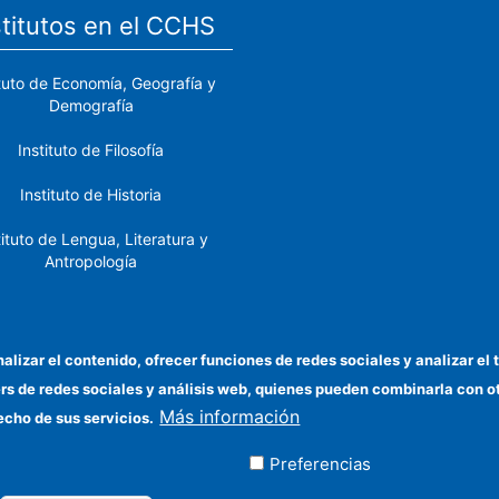
stitutos en el CCHS
ituto de Economía, Geografía y
Demografía
Instituto de Filosofía
Instituto de Historia
tituto de Lengua, Literatura y
Antropología
tituto de Lenguas y Culturas
del Mediterráneo y Oriente
Próximo
nalizar el contenido, ofrecer funciones de redes sociales y analizar 
ers de redes sociales y análisis web, quienes pueden combinarla con 
stituto de Políticas y Bienes
Más información
Públicos
echo de sus servicios.
Preferencias