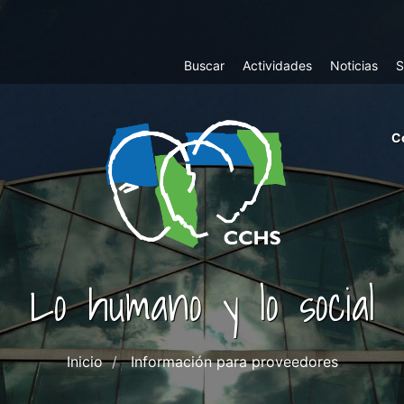
Top
Buscar
Actividades
Noticias
S
Menu
m
C
ri
cc
co
ab
Lo humano y lo social
Inicio
Información para proveedores