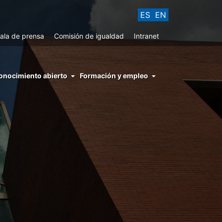
ES
EN
ala de prensa
Comisión de igualdad
Intranet
enu
onocimiento abierto
Formación y empleo
ght
hs
nocimiento
ierto