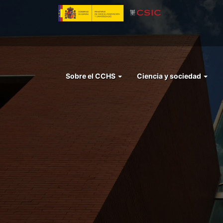
Pasar
al
contenido
principal
Menu
Sobre el CCHS
Ciencia y sociedad
left
cchs