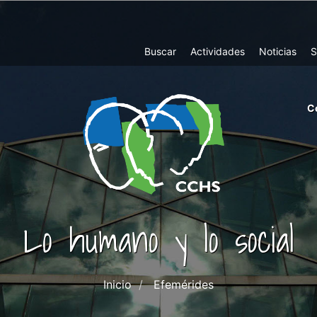
Top
Buscar
Actividades
Noticias
S
Menu
m
C
ri
cc
co
ab
Lo humano y lo social
Inicio
Efemérides