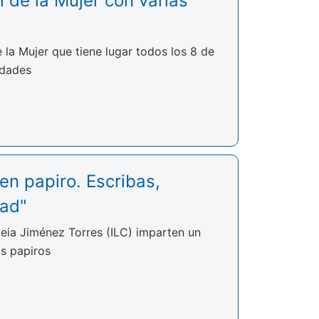
l de la Mujer con varias
 la Mujer que tiene lugar todos los 8 de
idades
 en papiro. Escribas,
dad"
Leia Jiménez Torres (ILC) imparten un
os papiros