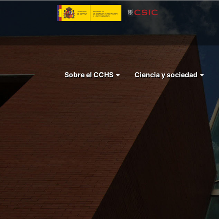
Pasar
al
contenido
principal
Menu
Sobre el CCHS
Ciencia y sociedad
left
cchs