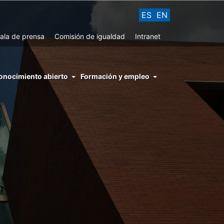
ES
EN
ala de prensa
Comisión de igualdad
Intranet
enu
onocimiento abierto
Formación y empleo
ght
hs
nocimiento
ierto