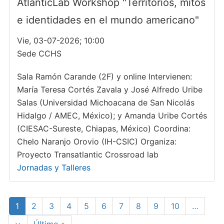
AtlanticLab Workshop "Territorios, mitos
e identidades en el mundo americano"
Vie, 03-07-2026; 10:00
Sede CCHS
Sala Ramón Carande (2F) y online Intervienen:
María Teresa Cortés Zavala y José Alfredo Uribe
Salas (Universidad Michoacana de San Nicolás
Hidalgo / AMEC, México); y Amanda Uribe Cortés
(CIESAC-Sureste, Chiapas, México) Coordina:
Chelo Naranjo Orovio (IH-CSIC) Organiza:
Proyecto Transatlantic Crossroad lab
Jornadas y Talleres
Paginación
Página
1
Page
2
Page
3
Page
4
Page
5
Page
6
Page
7
Page
8
Page
9
Page
10
…
actual