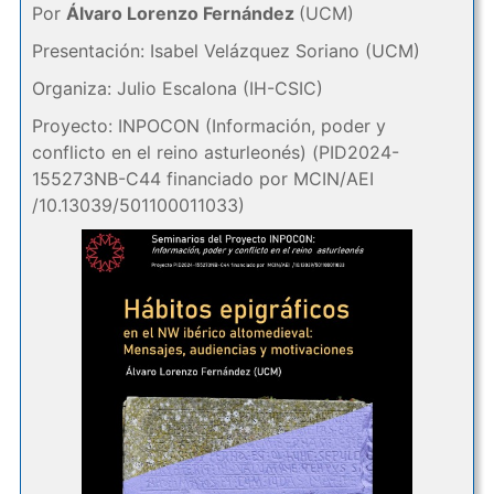
Por
Álvaro Lorenzo Fernández
(UCM)
Presentación: Isabel Velázquez Soriano (UCM)
Organiza: Julio Escalona (IH-CSIC)
Proyecto: INPOCON (Información, poder y
conflicto en el reino asturleonés) (PID2024-
155273NB-C44 financiado por MCIN/AEI
/10.13039/501100011033)