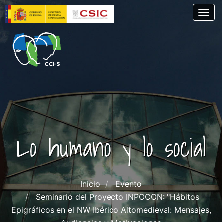
Pasar
Togg
al
contenido
principal
Lo humano y lo social
Inicio
Evento
Seminario del Proyecto INPOCON: "Hábitos
Epigráficos en el NW Ibérico Altomedieval: Mensajes,