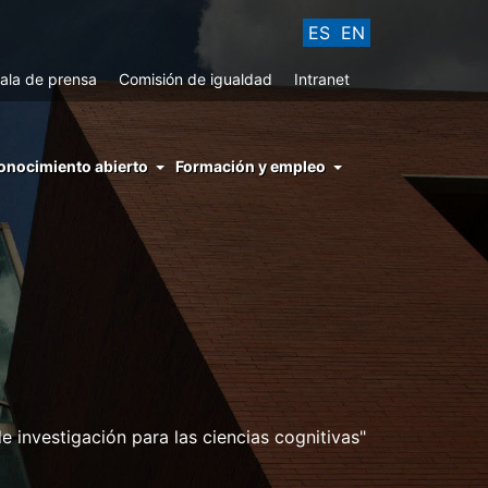
ES
EN
ala de prensa
Comisión de igualdad
Intranet
enu
onocimiento abierto
Formación y empleo
ght
hs
nocimiento
ierto
 investigación para las ciencias cognitivas"