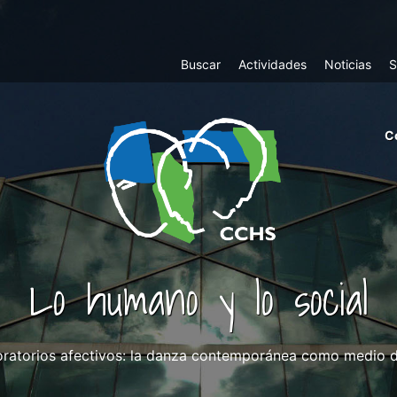
Top
Buscar
Actividades
Noticias
S
Menu
m
C
ri
cc
co
ab
Lo humano y lo social
oratorios afectivos: la danza contemporánea como medio de