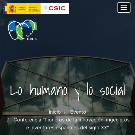
Pasar
Togg
al
contenido
principal
Lo humano y lo social
Inicio
Evento
Conferencia "Pioneros de la innovación: ingenieros
e inventores españoles del siglo XX"