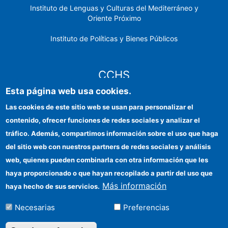
Instituto de Lenguas y Culturas del Mediterráneo y
Oriente Próximo
Instituto de Políticas y Bienes Públicos
CCHS
Esta página web usa cookies.
Sede electrónica CSIC
Las cookies de este sitio web se usan para personalizar el
contenido, ofrecer funciones de redes sociales y analizar el
Identidad institucional
tráfico. Además, compartimos información sobre el uso que haga
Información para proveedores
del sitio web con nuestros partners de redes sociales y análisis
web, quienes pueden combinarla con otra información que les
Ayudas FEDER
haya proporcionado o que hayan recopilado a partir del uso que
Organismos financiadores
Más información
haya hecho de sus servicios.
Contacto
Necesarias
Preferencias
Cómo llegar