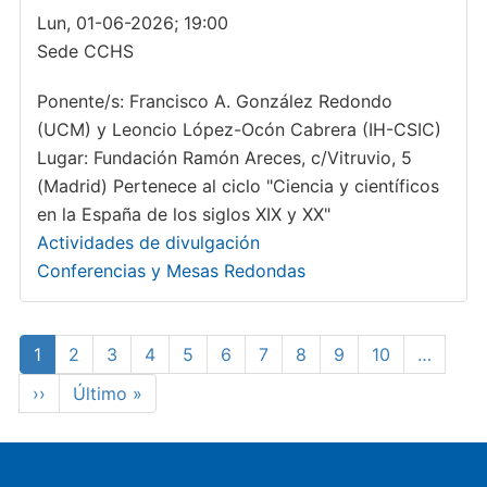
Lun, 01-06-2026; 19:00
Sede CCHS
Ponente/s: Francisco A. González Redondo
(UCM) y Leoncio López-Ocón Cabrera (IH-CSIC)
Lugar: Fundación Ramón Areces, c/Vitruvio, 5
(Madrid) Pertenece al ciclo "Ciencia y científicos
en la España de los siglos XIX y XX"
Actividades de divulgación
Conferencias y Mesas Redondas
Paginación
Página
1
Page
2
Page
3
Page
4
Page
5
Page
6
Page
7
Page
8
Page
9
Page
10
…
actual
Siguiente
››
Última
Último »
página
página