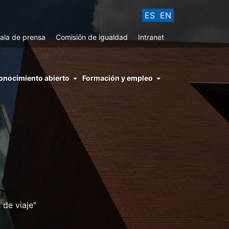
ES
EN
ala de prensa
Comisión de igualdad
Intranet
enu
onocimiento abierto
Formación y empleo
ght
hs
nocimiento
ierto
 de viaje"