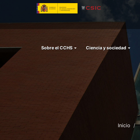
Pasar
al
contenido
principal
Menu
Sobre el CCHS
Ciencia y sociedad
left
cchs
Inicio