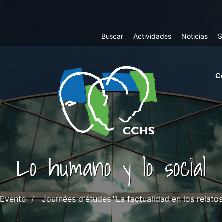
Top
Buscar
Actividades
Noticias
S
Menu
m
C
ri
cc
co
ab
Lo humano y lo social
Evento
Journées d'études "La factualidad en los relatos