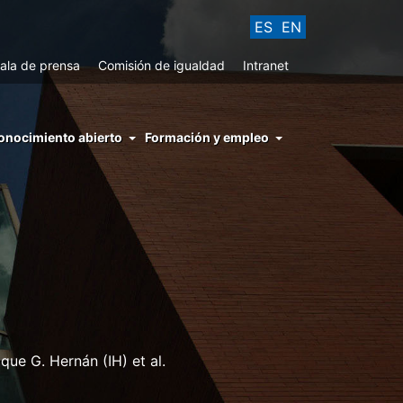
ES
EN
ala de prensa
Comisión de igualdad
Intranet
enu
onocimiento abierto
Formación y empleo
ght
hs
nocimiento
ierto
que G. Hernán (IH) et al.