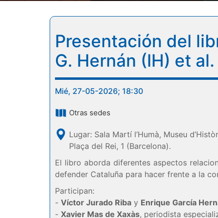
Presentación del li
G. Hernán (IH) et al.
Mié, 27-05-2026; 18:30
Otras sedes
Lugar: Sala Martí l’Humà, Museu d’Histò
Plaça del Rei, 1 (Barcelona).
El libro aborda diferentes aspectos relaci
defender Cataluña para hacer frente a la 
Participan:
-
Víctor Jurado Riba
y
Enrique García Her
-
Xavier Mas de Xaxàs
, periodista especial