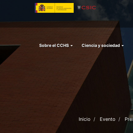
Pasar
al
contenido
principal
Menu
Sobre el CCHS
Ciencia y sociedad
left
cchs
Inicio
Evento
Pre