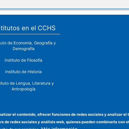
stitutos en el CCHS
ituto de Economía, Geografía y
Demografía
Instituto de Filosofía
Instituto de Historia
tituto de Lengua, Literatura y
Antropología
tituto de Lenguas y Culturas
del Mediterráneo y Oriente
Próximo
nalizar el contenido, ofrecer funciones de redes sociales y analizar 
ers de redes sociales y análisis web, quienes pueden combinarla con 
stituto de Políticas y Bienes