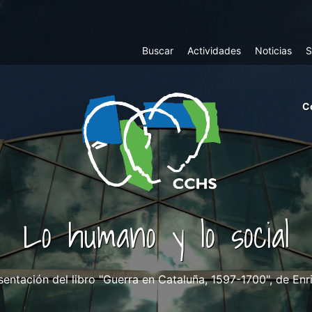
Top
Buscar
Actividades
Noticias
S
Menu
m
C
ri
cc
co
ab
Lo humano y lo social
sentación del libro "Guerra en Cataluña, 1597-1700", de Enri