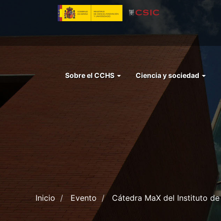
Pasar
al
contenido
principal
Menu
Sobre el CCHS
Ciencia y sociedad
left
cchs
Inicio
Evento
Cátedra MaX del Instituto de