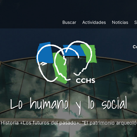
Top
Buscar
Actividades
Noticias
S
Menu
m
C
ri
cc
co
ab
Lo humano y lo social
 Historia «Los futuros del pasado»: "El patrimonio arqueoló