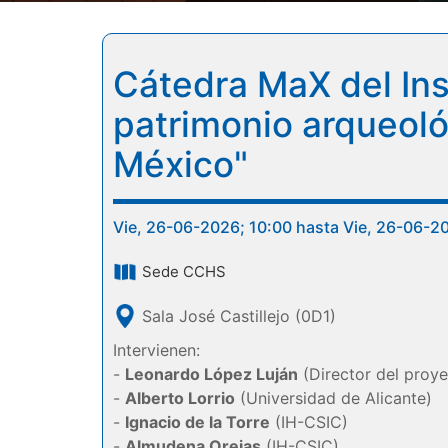
Cátedra MaX del Inst
patrimonio arqueoló
México"
Vie, 26-06-2026; 10:00 hasta Vie, 26-06-2
Sede CCHS
Sala José Castillejo (0D1)
Intervienen:
-
Leonardo López Luján
(Director del proy
-
Alberto Lorrio
(Universidad de Alicante)
-
Ignacio de la Torre
(IH-CSIC)
-
Almudena Orejas
(IH-CSIC)