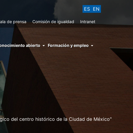
ES
EN
ala de prensa
Comisión de igualdad
Intranet
enu
onocimiento abierto
Formación y empleo
ght
hs
nocimiento
ierto
gico del centro histórico de la Ciudad de México"