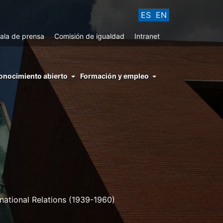
ES
EN
ala de prensa
Comisión de igualdad
Intranet
enu
onocimiento abierto
Formación y empleo
ght
hs
nocimiento
ierto
rnational Relations (1939-1960)