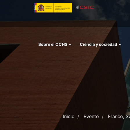
Pasar
al
contenido
principal
Menu
Sobre el CCHS
Ciencia y sociedad
left
cchs
Inicio
Evento
Franco, S