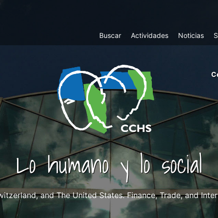
Top
Buscar
Actividades
Noticias
S
Menu
m
C
ri
cc
co
ab
Lo humano y lo social
witzerland, and The United States. Finance, Trade, and Inte