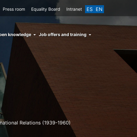
ES
EN
Press room
Equality Board
Intranet
enu
pen knowledge
Job offers and training
ght
hs
nocimiento
ierto
rnational Relations (1939-1960)