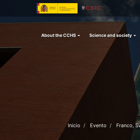
Skip
to
main
content
Menu
About the CCHS
Science and society
left
cchs
Inicio
Evento
Franco, S