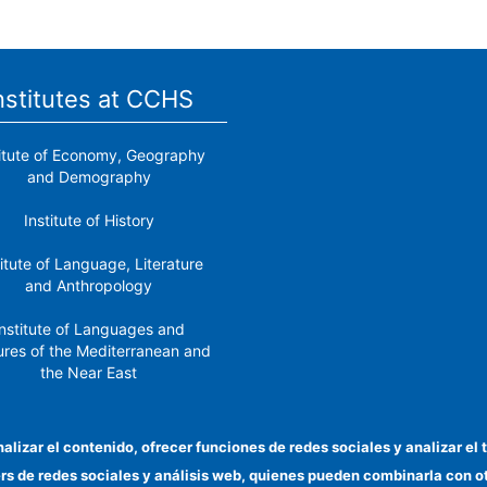
nstitutes at CCHS
titute of Economy, Geography
and Demography
Institute of History
titute of Language, Literature
and Anthropology
nstitute of Languages ​​and
ures of the Mediterranean and
the Near East
Institute of Philosophy
nalizar el contenido, ofrecer funciones de redes sociales y analizar 
stitute of Public Policies and
ers de redes sociales y análisis web, quienes pueden combinarla con 
Goods