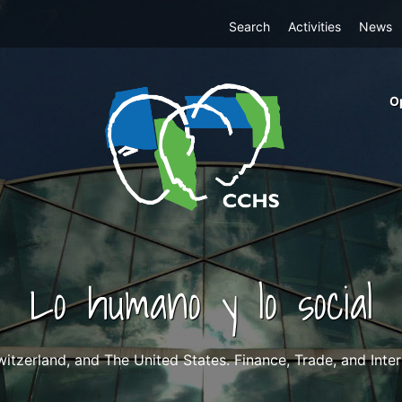
Top
Search
Activities
News
Menu
m
O
ri
cc
co
ab
Lo humano y lo social
witzerland, and The United States. Finance, Trade, and Inte