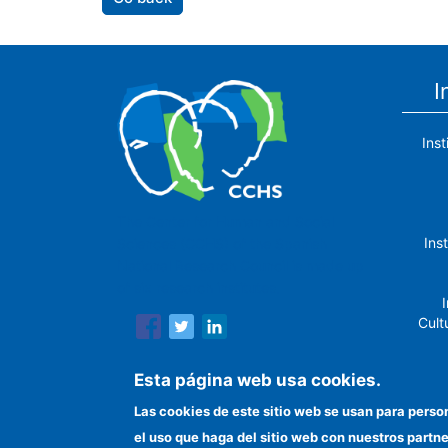
I
Ins
The Center for Human and Social
Ins
Sciences (CCHS) of the Spanish
National Research Council is made up
of six research institutes.
I
Cult
Esta página web usa cookies.
Las cookies de este sitio web se usan para perso
In
el uso que haga del sitio web con nuestros partn