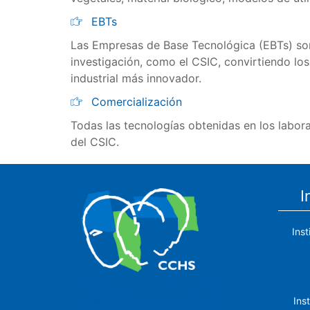
EBTs
Las Empresas de Base Tecnológica (EBTs) son
investigación, como el CSIC, convirtiendo lo
industrial más innovador.
Comercialización
Todas las tecnologías obtenidas en los labora
del CSIC.
I
Ins
The Center for Human and Social
Ins
Sciences (CCHS) of the Spanish