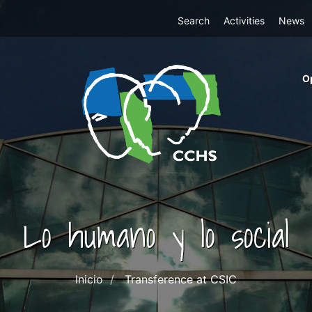
Top
Search
Activities
News
Menu
m
O
ri
cc
co
ab
Lo humano y lo social
Inicio
Transference at CSIC