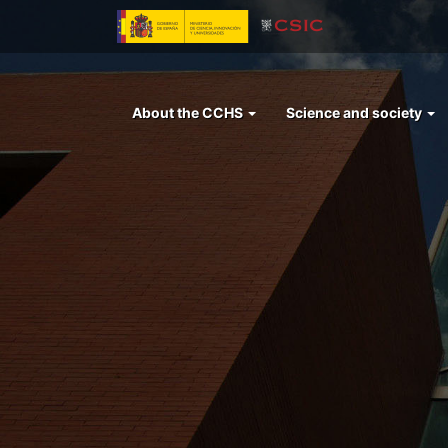
Skip
to
main
content
Menu
About the CCHS
Science and society
left
cchs