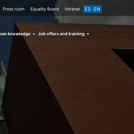
ES
EN
Press room
Equality Board
Intranet
enu
pen knowledge
Job offers and training
ght
hs
nocimiento
ierto