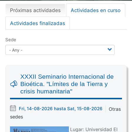
Próximas actividades
(
Actividades en curso
Primary
a
tabs
Actividades finalizadas
c
t
i
Sede
v
e
t
a
b
XXXII Seminario Internacional de
)
Bioética. "Límites de la Tierra y
crisis humanitaria"
Fri, 14-08-2026 hasta Sat, 15-08-2026
Otras
sedes
Lugar: Universidad El