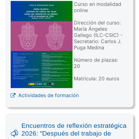
Curso en modalidad
online
Dirección del curso:
María Ángeles
Gallego (ILC-CSIC) -
Secretario: Carlos J.
Puga Medina
Número de plazas:
20
Matrícula: 20 euros
Actividades de formación
Encuentros de reflexión estratégica
2026: "Después del trabajo de