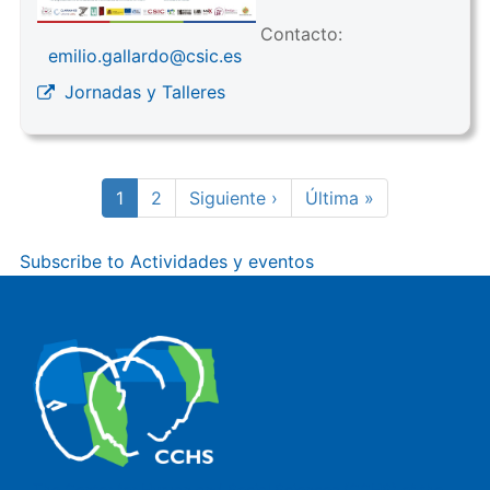
Contacto:
emilio.gallardo@csic.es
Jornadas y Talleres
Pagination
Current
1
Page
2
Next
Siguiente ›
Last
Última »
page
page
page
Subscribe to Actividades y eventos
The Center for Human and Social Sciences (CCHS) of the