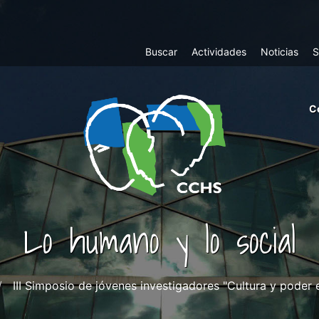
Top
Buscar
Actividades
Noticias
S
Menu
m
C
ri
cc
co
ab
Lo humano y lo social
III Simposio de jóvenes investigadores "Cultura y poder 