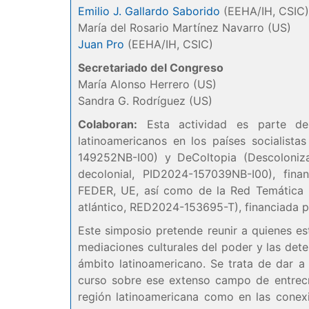
Emilio J. Gallardo Saborido
(EEHA/IH, CSIC)
María del Rosario Martínez Navarro (US)
Juan Pro
(EEHA/IH, CSIC)
Secretariado del Congreso
María Alonso Herrero (US)
Sandra G. Rodríguez (US)
Colaboran:
Esta actividad es parte de
latinoamericanos en los países socialista
149252NB-I00) y DeColtopia (Descolonizar
decolonial, PID2024-157039NB-I00), fina
FEDER, UE, así como de la Red Temática 
atlántico, RED2024-153695-T), financiada 
Este simposio pretende reunir a quienes es
mediaciones culturales del poder y las deter
ámbito latinoamericano. Se trata de dar a
curso sobre ese extenso campo de entrecruz
región latinoamericana como en las conex