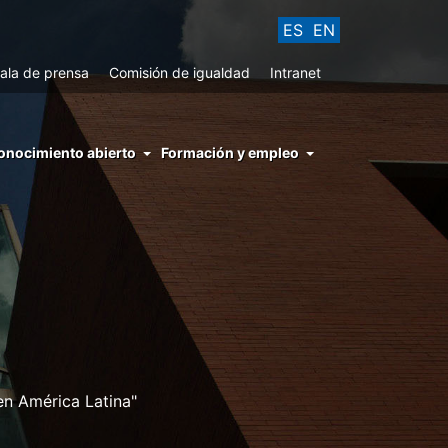
ES
EN
ala de prensa
Comisión de igualdad
Intranet
enu
onocimiento abierto
Formación y empleo
ght
hs
nocimiento
ierto
en América Latina"