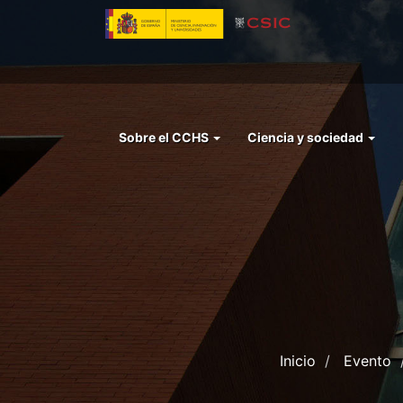
Pasar
al
contenido
principal
Menu
Sobre el CCHS
Ciencia y sociedad
left
cchs
Inicio
Evento