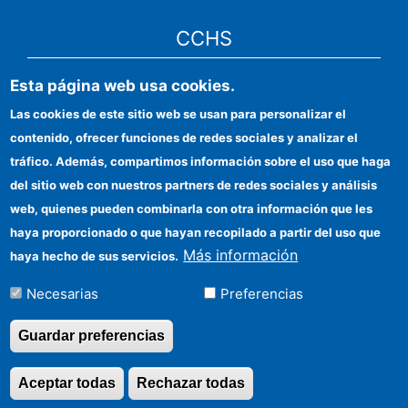
CCHS
Esta página web usa cookies.
Sede electrónica CSIC
Las cookies de este sitio web se usan para personalizar el
Identidad institucional
contenido, ofrecer funciones de redes sociales y analizar el
Información para proveedores
tráfico. Además, compartimos información sobre el uso que haga
del sitio web con nuestros partners de redes sociales y análisis
Ayudas FEDER
web, quienes pueden combinarla con otra información que les
Organismos financiadores
haya proporcionado o que hayan recopilado a partir del uso que
Más información
haya hecho de sus servicios.
Contacto
Necesarias
Preferencias
Cómo llegar
Guardar preferencias
Aceptar todas
Rechazar todas
Revocar consentimi
©Copyright 2026 Todos los derechos reservados