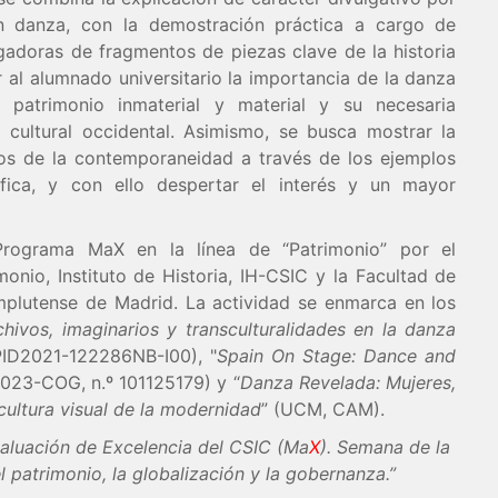
en danza, con la demostración práctica a cargo de
tigadoras de fragmentos de piezas clave de la historia
r al alumnado universitario la importancia de la danza
l patrimonio inmaterial y material y su necesaria
ia cultural occidental. Asimismo, se busca mostrar la
icos de la contemporaneidad a través de los ejemplos
áfica, y con ello despertar el interés y un mayor
Programa MaX en la línea de “Patrimonio” por el
onio, Instituto de Historia, IH-CSIC y la Facultad de
mplutense de Madrid. La actividad se enmarca en los
hivos, imaginarios y transculturalidades en la danza
PID2021-122286NB-I00), "
Spain On Stage: Dance and
023-COG, n.º 101125179) y “
Danza Revelada: Mujeres,
cultura visual de la modernidad
” (UCM, CAM).
aluación de Excelencia del CSIC (Ma
X
). Semana de la
el patrimonio, la globalización y la gobernanza.”