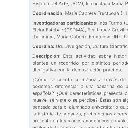
Historia del Arte, UCM), Inmaculada Matía 
Coordinación:
María Cabrera Fructuoso (IH-
Investigadoras participantes
: Inés Turmo 
Elvira Esteban (CSDMA), Eva López Crevillé
(bailarina), María Cabrera Fructuoso (IH-CSI
Coordina:
Ud. Divulgación, Cultura Científi
Descripción
: Esta actividad sobre histor
plantea un recorrido por distintos period
divulgativa con la demostración práctica.
¿Cómo se cuenta la historia a través d
podemos diferenciar a una bailarina de
española? ¿Qué características presenta 
mueve, se viste o se percibe? Éstas son al
pensada para el alumnado universitario qu
la historia de la danza, pretendemos acercar
presente en los planes académicos actuales.
estilos de la contemporaneidad en los que 