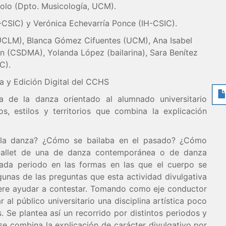
Polo (Dpto. Musicología, UCM).
CSIC) y Verónica Echevarría Ponce (IH-CSIC).
(UCLM), Blanca Gómez Cifuentes (UCM), Ana Isabel
n (CSDMA), Yolanda López (bailarina), Sara Benítez
C).
ca y Edición Digital del CCHS
ia de la danza orientado al alumnado universitario
os, estilos y territorios que combina la explicación
e la danza? ¿Cómo se bailaba en el pasado? ¿Cómo
 ballet de una de danza contemporánea o de danza
cada periodo en las formas en las que el cuerpo se
gunas de las preguntas que esta actividad divulgativa
iere ayudar a contestar. Tomando como eje conductor
 al público universitario una disciplina artística poco
 Se plantea así un recorrido por distintos periodos y
se combina la explicación de carácter divulgativo por