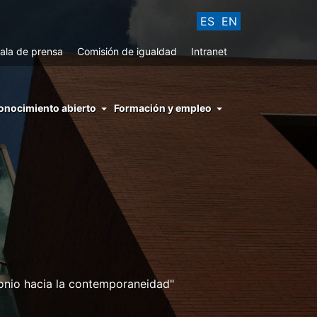
ES
EN
ala de prensa
Comisión de igualdad
Intranet
enu
onocimiento abierto
Formación y empleo
ght
hs
nocimiento
ierto
monio hacia la contemporaneidad"