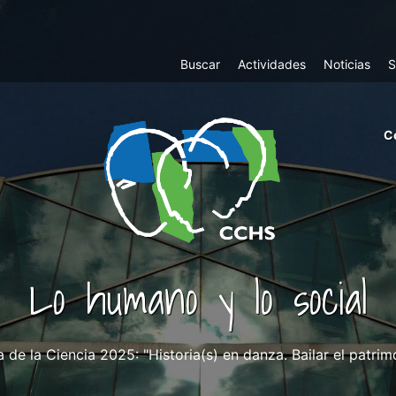
Top
Buscar
Actividades
Noticias
S
Menu
m
C
ri
cc
co
ab
Lo humano y lo social
de la Ciencia 2025: "Historia(s) en danza. Bailar el patri