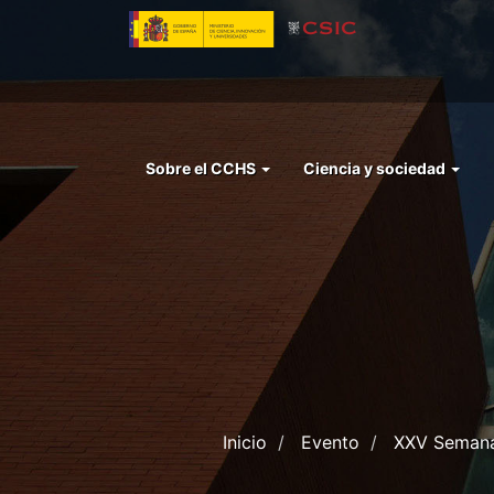
Pasar
al
contenido
principal
Menu
Sobre el CCHS
Ciencia y sociedad
left
cchs
Inicio
Evento
XXV Semana 