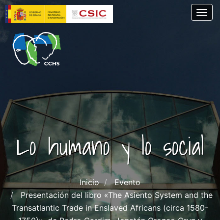
Pasar
Togg
al
contenido
principal
Lo humano y lo social
Inicio
Evento
Presentación del libro «The Asiento System and the
Transatlantic Trade in Enslaved Africans (circa 1580-