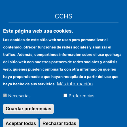
CCHS
Esta página web usa cookies.
Sede electrónica CSIC
Las cookies de este sitio web se usan para personalizar el
Identidad institucional
contenido, ofrecer funciones de redes sociales y analizar el
Información para proveedores
tráfico. Además, compartimos información sobre el uso que haga
del sitio web con nuestros partners de redes sociales y análisis
Ayudas FEDER
web, quienes pueden combinarla con otra información que les
Organismos financiadores
haya proporcionado o que hayan recopilado a partir del uso que
Más información
haya hecho de sus servicios.
Contacto
Necesarias
Preferencias
Cómo llegar
Guardar preferencias
Aceptar todas
Rechazar todas
Revocar consentimi
©Copyright 2026 Todos los derechos reservados