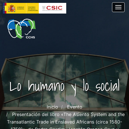
Skip
Togg
to
main
content
Lo humano y lo social
Inicio
Evento
Presentación del libro «The Asiento System and the
Transatlantic Trade in Enslaved Africans (circa 1580-