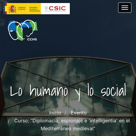
Pasar
Togg
al
contenido
principal
Lo humano y lo social
Inicio
Evento
Curso: “Diplomacia, espionaje e 'intelligentia' en el
Mediterráneo medieval”