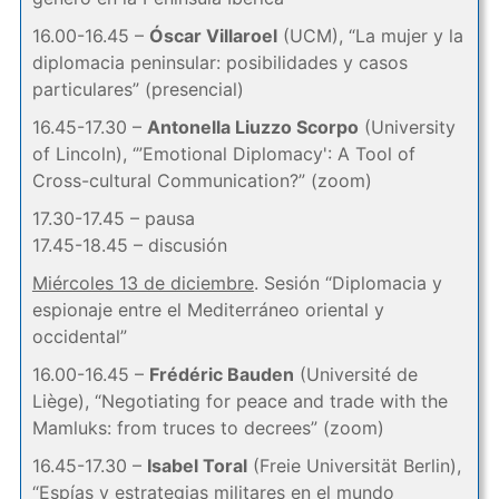
16.00-16.45 –
Óscar Villaroel
(UCM), “La mujer y la
diplomacia peninsular: posibilidades y casos
particulares” (presencial)
16.45-17.30 –
Antonella Liuzzo Scorpo
(University
of Lincoln), ‘”Emotional Diplomacy': A Tool of
Cross-cultural Communication?” (zoom)
17.30-17.45 – pausa
17.45-18.45 – discusión
Miércoles 13 de diciembre
. Sesión “Diplomacia y
espionaje entre el Mediterráneo oriental y
occidental”
16.00-16.45 –
Frédéric Bauden
(Université de
Liège), “Negotiating for peace and trade with the
Mamluks: from truces to decrees” (zoom)
16.45-17.30 –
Isabel Toral
(Freie Universität Berlin),
“Espías y estrategias militares en el mundo