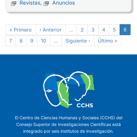
Revistas
,
Anuncios
Paginación
Primera
« Primero
Página
‹ Anterior
…
Page
2
Page
3
Page
4
Page
5
Págin
6
página
anterior
actua
Page
7
Page
8
Page
9
Page
10
…
Siguiente
Siguiente ›
Última
Último »
página
página
El Centro de Ciencias Humanas y Sociales (CCHS) del
Consejo Superior de Investigaciones Científicas está
integrado por seis institutos de investigación.