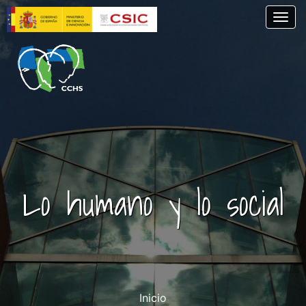
Pasar
Togg
al
contenido
principal
Lo humano y lo social
Inicio