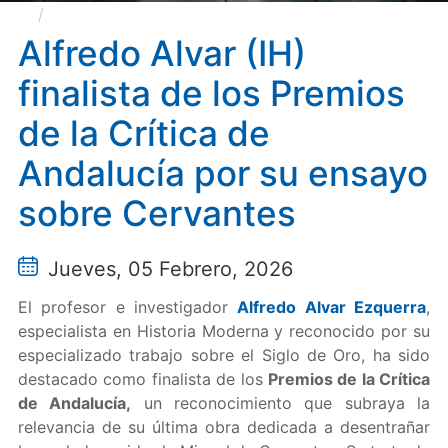
Alfredo Alvar (IH) finalista de los Premios de la
Crítica de Andalucía por su ensayo sobre Cervantes
Alfredo Alvar (IH)
finalista de los Premios
de la Crítica de
Andalucía por su ensayo
sobre Cervantes
Jueves, 05 Febrero, 2026
El profesor e investigador
Alfredo Alvar Ezquerra
,
especialista en Historia Moderna y reconocido por su
especializado trabajo sobre el Siglo de Oro, ha sido
destacado como finalista de los
Premios de la Crítica
de Andalucía,
un reconocimiento que subraya la
relevancia de su última obra dedicada a desentrañar