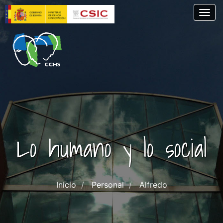
Pasar
Togg
al
contenido
principal
Lo humano y lo social
Inicio
Personal
Alfredo