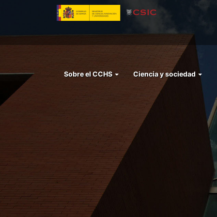
Pasar
al
contenido
principal
Menu
Sobre el CCHS
Ciencia y sociedad
left
cchs