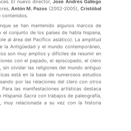
ces. El nuevo director,
José Andrés Gallego
ores,
Antón M. Pazos
(2002-2005),
Cristóbal
e contenidos.
aunque se han mantenido algunos marcos de
o el conjunto de los países de habla hispana,
e al área del Pacífico asiático). La amplitud
tre la Antigüedad y el mundo contemporáneo,
os son muy amplios y difíciles de resumir en
aciones con el papado, el episcopado, el clero
a, sin olvidar las religiones del mundo antiguo
sticas está en la base de numerosos estudios
sando por las relaciones del clero con otros
 Para las manifestaciones artísticas destaca
en
Hispania Sacra
con trabajos de paleografía,
l, muy relacionada a su vez con la historia