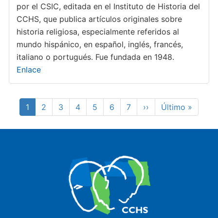
por el CSIC, editada en el Instituto de Historia del
CCHS, que publica artículos originales sobre
historia religiosa, especialmente referidos al
mundo hispánico, en español, inglés, francés,
italiano o portugués. Fue fundada en 1948.
Enlace
Paginación
Página
1
Page
2
Page
3
Page
4
Page
5
Page
6
Page
7
Siguiente
››
Última
Último »
actual
página
página