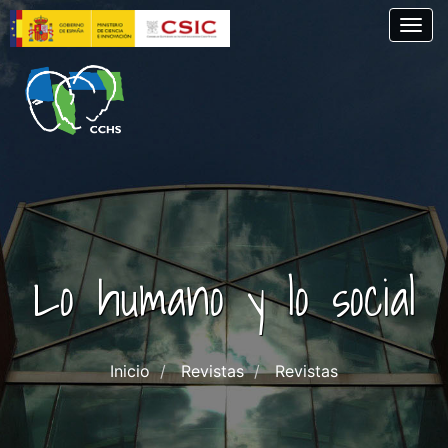
Pasar
Togg
al
contenido
principal
Lo humano y lo social
Inicio
Revistas
Revistas