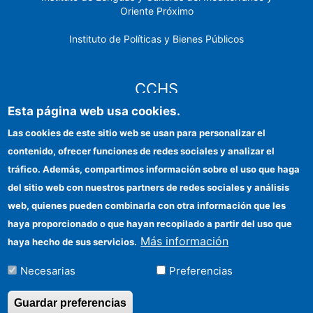
Oriente Próximo
Instituto de Políticas y Bienes Públicos
CCHS
Esta página web usa cookies.
Sede electrónica CSIC
Las cookies de este sitio web se usan para personalizar el
contenido, ofrecer funciones de redes sociales y analizar el
Identidad institucional
tráfico. Además, compartimos información sobre el uso que haga
Información para proveedores
del sitio web con nuestros partners de redes sociales y análisis
web, quienes pueden combinarla con otra información que les
Ayudas FEDER
haya proporcionado o que hayan recopilado a partir del uso que
Organismos financiadores
Más información
haya hecho de sus servicios.
Contacto
Necesarias
Preferencias
Cómo llegar
Guardar preferencias