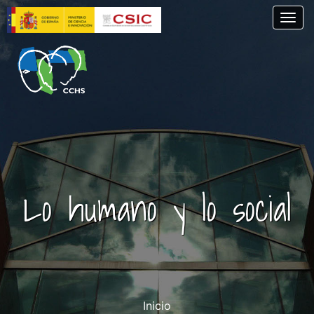
Pasar
Togg
al
contenido
principal
Lo humano y lo social
Inicio