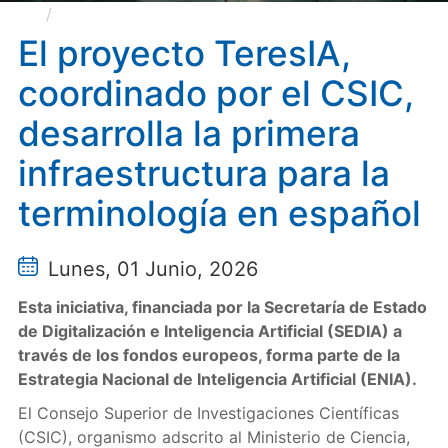
El proyecto TeresIA, coordinado por el CSIC,
desarrolla la primera infraestructura para la
El proyecto TeresIA,
terminología en español
coordinado por el CSIC,
desarrolla la primera
infraestructura para la
terminología en español
Lunes, 01 Junio, 2026
Esta iniciativa, financiada por la Secretaría de Estado
de Digitalización e Inteligencia Artificial (SEDIA) a
través de los fondos europeos, forma parte de la
Estrategia Nacional de Inteligencia Artificial (ENIA).
El Consejo Superior de Investigaciones Científicas
(CSIC), organismo adscrito al Ministerio de Ciencia,