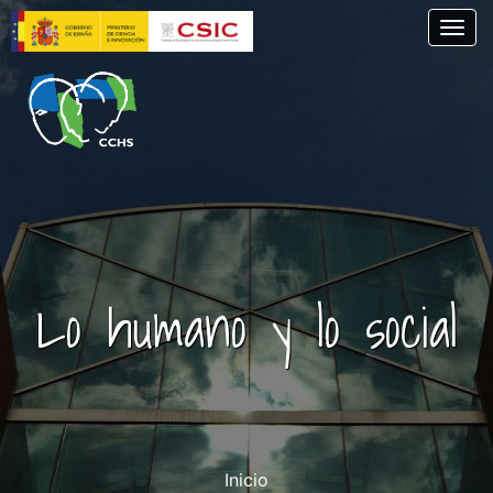
Skip
Togg
to
main
content
Lo humano y lo social
Inicio