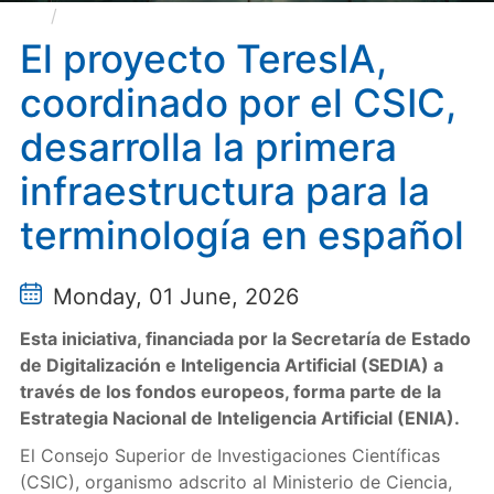
El proyecto TeresIA, coordinado por el CSIC,
desarrolla la primera infraestructura para la
El proyecto TeresIA,
terminología en español
coordinado por el CSIC,
desarrolla la primera
infraestructura para la
terminología en español
Monday, 01 June, 2026
Esta iniciativa, financiada por la Secretaría de Estado
de Digitalización e Inteligencia Artificial (SEDIA) a
través de los fondos europeos, forma parte de la
Estrategia Nacional de Inteligencia Artificial (ENIA).
El Consejo Superior de Investigaciones Científicas
(CSIC), organismo adscrito al Ministerio de Ciencia,