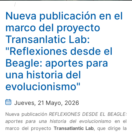
Nueva publicación en el marco del proyecto
Transanlatic Lab: "Reflexiones desde el Beagle:
Nueva publicación en el
aportes para una historia del evolucionismo"
marco del proyecto
Transanlatic Lab:
"Reflexiones desde el
Beagle: aportes para
una historia del
evolucionismo"
Jueves, 21 Mayo, 2026
Nueva publicación
REFLEXIONES DESDE EL BEAGLE:
aportes para una historia del evolucionismo
en el
marco del proyecto
Transatlantic Lab
, que dirige la