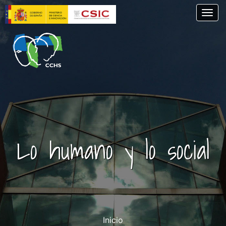
Pasar
Togg
al
contenido
principal
Lo humano y lo social
Inicio