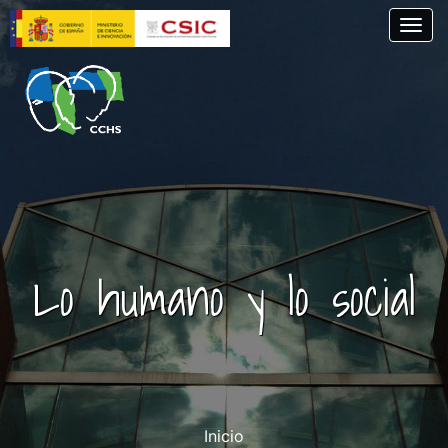
Pasar
Togg
al
contenido
principal
Lo humano y lo social
Inicio