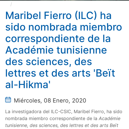
Maribel Fierro (ILC) ha sido nombrada miembro
correspondiente de la Académie tunisienne des
Maribel Fierro (ILC) ha
sciences, des lettres et des arts 'Beït al-Hikma'
sido nombrada miembro
correspondiente de la
Académie tunisienne
des sciences, des
lettres et des arts 'Beït
al-Hikma'
Miércoles, 08 Enero, 2020
La investigadora del ILC-CSIC, Maribel Fierro, ha sido
nombrada miembro correspondiente de la
Académie
tunisienne, des sciences, des lettres et des arts Beït