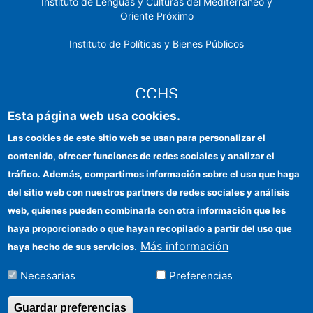
Instituto de Lenguas y Culturas del Mediterráneo y
Oriente Próximo
Instituto de Políticas y Bienes Públicos
CCHS
Esta página web usa cookies.
Sede electrónica CSIC
Las cookies de este sitio web se usan para personalizar el
contenido, ofrecer funciones de redes sociales y analizar el
Identidad institucional
tráfico. Además, compartimos información sobre el uso que haga
Información para proveedores
del sitio web con nuestros partners de redes sociales y análisis
web, quienes pueden combinarla con otra información que les
Ayudas FEDER
haya proporcionado o que hayan recopilado a partir del uso que
Organismos financiadores
Más información
haya hecho de sus servicios.
Contacto
Necesarias
Preferencias
Cómo llegar
Guardar preferencias