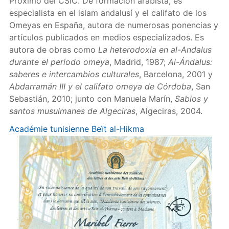
Próximo del CSIC. De formación arabista, es
especialista en el islam andalusí y el califato de los
Omeyas en España, autora de numerosas ponencias y
artículos publicados en medios especializados. Es
autora de obras como
La heterodoxia en al-Andalus
durante el periodo omeya
, Madrid, 1987;
Al-Ándalus:
saberes e intercambios culturales
, Barcelona, 2001 y
Abdarramán III y el califato omeya de Córdoba
, San
Sebastián, 2010; junto con Manuela Marín,
Sabios y
santos musulmanes de Algeciras
, Algeciras, 2004.
Académie tunisienne Beït al-Hikma