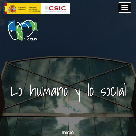
Pasar
Togg
al
contenido
principal
Lo humano y lo social
Inicio