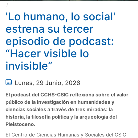
'Lo humano, lo social' estrena su tercer episodio de
podcast: “Hacer visible lo invisible”
'Lo humano, lo social'
estrena su tercer
episodio de podcast:
“Hacer visible lo
invisible”
Lunes, 29 Junio, 2026
El podcast del CCHS-CSIC reflexiona sobre el valor
público de la investigación en humanidades y
ciencias sociales a través de tres miradas: la
historia, la filosofía política y la arqueología del
Pleistoceno.
El Centro de Ciencias Humanas y Sociales del CSIC