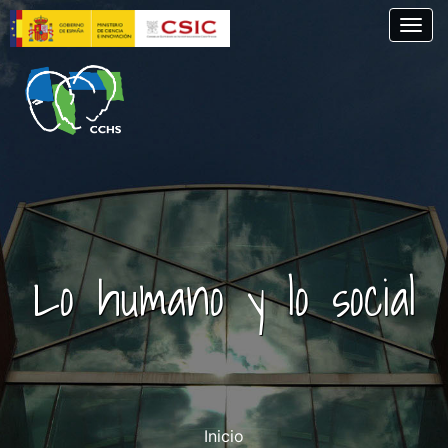
Pasar
Togg
al
contenido
principal
Lo humano y lo social
Inicio