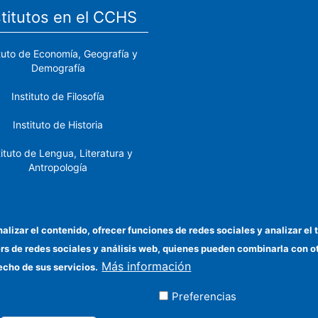
stitutos en el CCHS
ituto de Economía, Geografía y
Demografía
Instituto de Filosofía
Instituto de Historia
tituto de Lengua, Literatura y
Antropología
tituto de Lenguas y Culturas
del Mediterráneo y Oriente
Próximo
nalizar el contenido, ofrecer funciones de redes sociales y analizar 
ers de redes sociales y análisis web, quienes pueden combinarla con 
stituto de Políticas y Bienes
Más información
Públicos
echo de sus servicios.
Preferencias