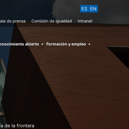
ES
EN
ala de prensa
Comisión de igualdad
Intranet
enu
onocimiento abierto
Formación y empleo
ght
hs
nocimiento
ierto
a de la frontera