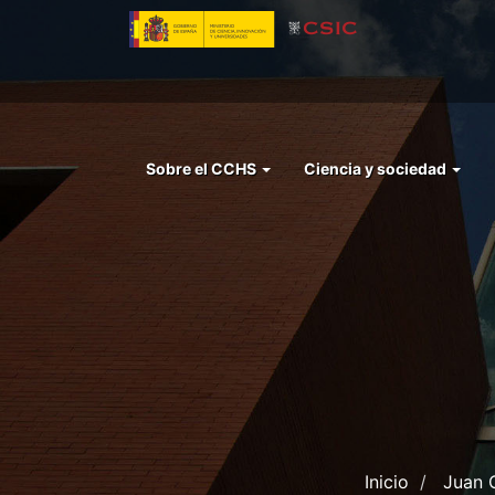
Pasar
al
contenido
principal
Menu
Sobre el CCHS
Ciencia y sociedad
left
cchs
Inicio
Juan C