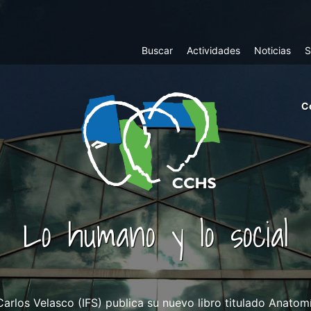
Top
Buscar
Actividades
Noticias
S
Menu
m
C
ri
cc
co
ab
Lo humano y lo social
arlos Velasco (IFS) publica su nuevo libro titulado Anatomí