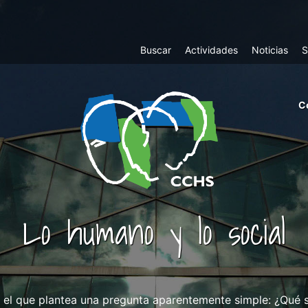
Top
Buscar
Actividades
Noticias
S
Menu
m
C
ri
cc
co
ab
Lo humano y lo social
n el que plantea una pregunta aparentemente simple: ¿Qué si