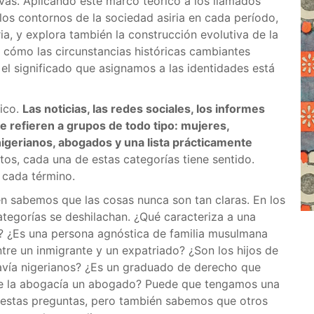
ivas. Aplicando este marco teórico a los llamados
los contornos de la sociedad asiria en cada período,
a, y explora también la construcción evolutiva de la
a cómo las circunstancias históricas cambiantes
 el significado que asignamos a las identidades está
lico.
Las noticias, las redes sociales, los informes
se refieren a grupos de todo tipo: mujeres,
gerianos, abogados y una lista prácticamente
tos, cada una de estas categorías tiene sentido.
 cada término.
 sabemos que las cosas nunca son tan claras. En los
tegorías se deshilachan. ¿Qué caracteriza a una
 ¿Es una persona agnóstica de familia musulmana
tre un inmigrante y un expatriado? ¿Son los hijos de
davía nigerianos? ¿Es un graduado de derecho que
ce la abogacía un abogado? Puede que tengamos una
s estas preguntas, pero también sabemos que otros