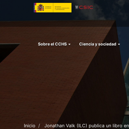
Pasar
al
contenido
principal
Menu
Sobre el CCHS
Ciencia y sociedad
left
cchs
Inicio
Jonathan Valk (ILC) publica un libro e