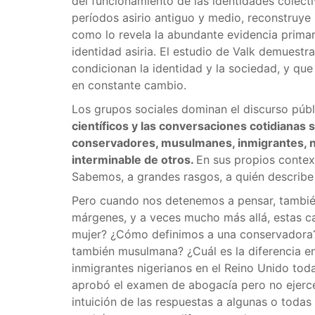
del funcionamiento de las identidades colect
períodos asirio antiguo y medio, reconstruye 
como lo revela la abundante evidencia primari
identidad asiria. El estudio de Valk demuestr
condicionan la identidad y la sociedad, y que
en constante cambio.
Los grupos sociales dominan el discurso púb
científicos y las conversaciones cotidianas 
conservadores, musulmanes, inmigrantes, ni
interminable de otros.
En sus propios contex
Sabemos, a grandes rasgos, a quién describe
Pero cuando nos detenemos a pensar, también
márgenes, y a veces mucho más allá, estas ca
mujer? ¿Cómo definimos a una conservadora?
también musulmana? ¿Cuál es la diferencia en
inmigrantes nigerianos en el Reino Unido to
aprobó el examen de abogacía pero no ejer
intuición de las respuestas a algunas o toda