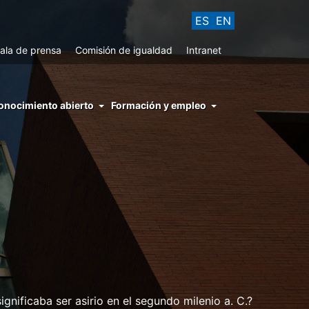
ES
EN
ala de prensa
Comisión de igualdad
Intranet
enu
onocimiento abierto
Formación y empleo
ght
hs
nocimiento
ierto
gnificaba ser asirio en el segundo milenio a. C.?