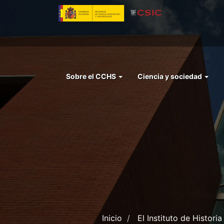
Pasar
al
contenido
principal
Menu
Sobre el CCHS
Ciencia y sociedad
left
cchs
Inicio
El Instituto de Histori