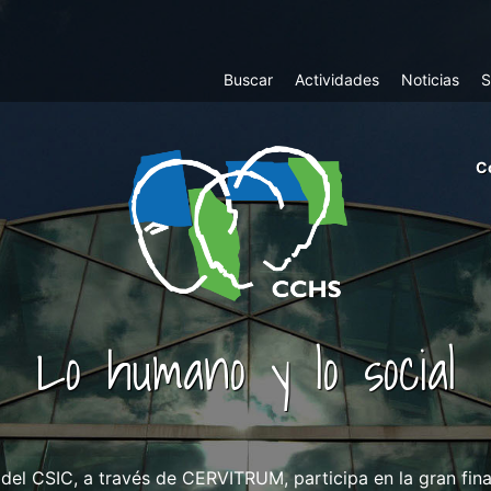
Top
Buscar
Actividades
Noticias
S
Menu
m
C
ri
cc
co
ab
Lo humano y lo social
a del CSIC, a través de CERVITRUM, participa en la gran fin