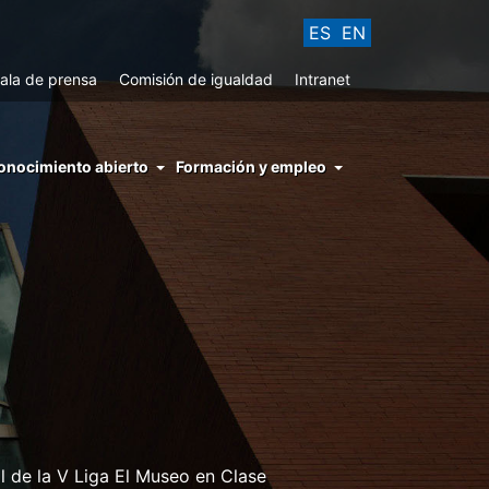
ES
EN
ala de prensa
Comisión de igualdad
Intranet
enu
onocimiento abierto
Formación y empleo
ght
hs
nocimiento
ierto
al de la V Liga El Museo en Clase