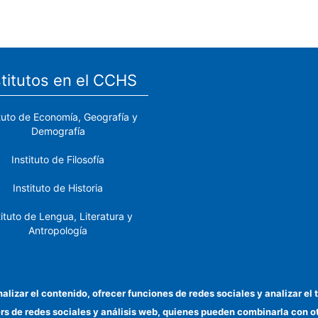
stitutos en el CCHS
ituto de Economía, Geografía y
Demografía
Instituto de Filosofía
Instituto de Historia
tituto de Lengua, Literatura y
Antropología
tituto de Lenguas y Culturas
del Mediterráneo y Oriente
Próximo
nalizar el contenido, ofrecer funciones de redes sociales y analizar 
ers de redes sociales y análisis web, quienes pueden combinarla con 
stituto de Políticas y Bienes