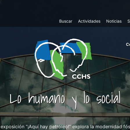
Top
Buscar
Actividades
Noticias
S
Menu
m
C
ri
cc
co
ab
Lo humano y lo social
 exposición “¡Aquí hay petróleo!” explora la modernidad fós