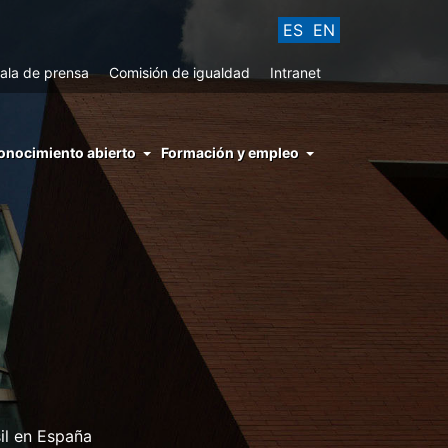
ES
EN
ala de prensa
Comisión de igualdad
Intranet
enu
onocimiento abierto
Formación y empleo
ght
hs
nocimiento
ierto
il en España