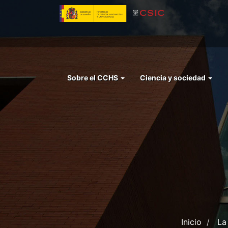
Pasar
al
contenido
principal
Menu
Sobre el CCHS
Ciencia y sociedad
left
cchs
Inicio
La