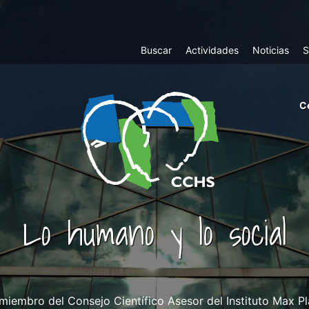
Top
Buscar
Actividades
Noticias
S
Menu
m
C
ri
cc
co
ab
Lo humano y lo social
miembro del Consejo Científico Asesor del Instituto Max P