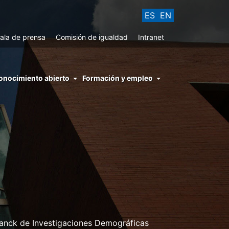
ES
EN
ala de prensa
Comisión de igualdad
Intranet
enu
onocimiento abierto
Formación y empleo
ght
hs
nocimiento
ierto
lanck de Investigaciones Demográficas