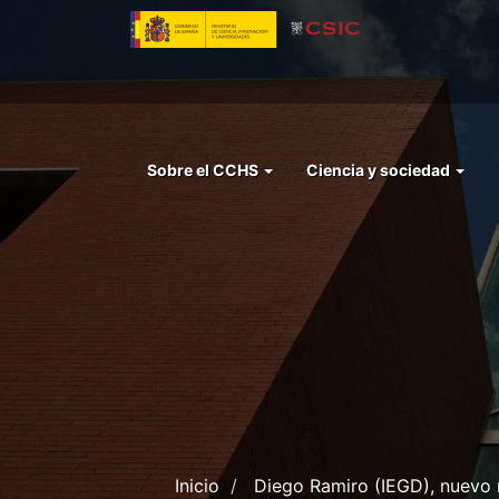
Pasar
al
contenido
principal
Menu
Sobre el CCHS
Ciencia y sociedad
left
cchs
Inicio
Diego Ramiro (IEGD), nuevo 