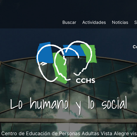
Top
Buscar
Actividades
Noticias
S
Menu
m
C
ri
cc
co
ab
Lo humano y lo social
l Centro de Educación de Personas Adultas Vista Alegre vi