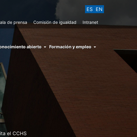
ES
EN
ala de prensa
Comisión de igualdad
Intranet
enu
onocimiento abierto
Formación y empleo
ght
hs
nocimiento
ierto
sita el CCHS