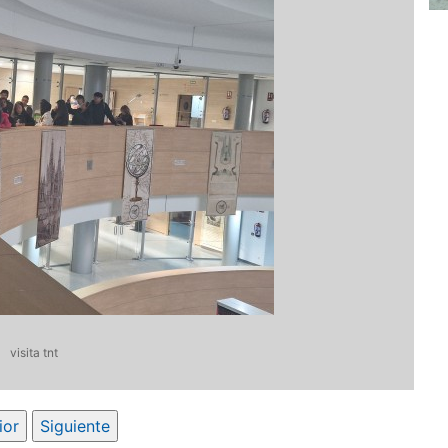
visita tnt
ior
Siguiente