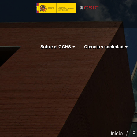
Pasar
al
contenido
principal
Menu
Sobre el CCHS
Ciencia y sociedad
left
cchs
Inicio
E