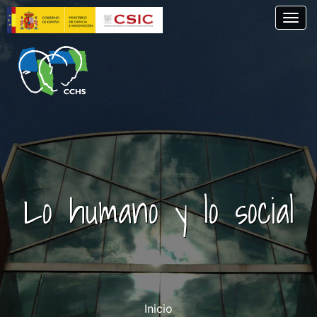
Pasar
Togg
al
contenido
principal
Lo humano y lo social
Inicio