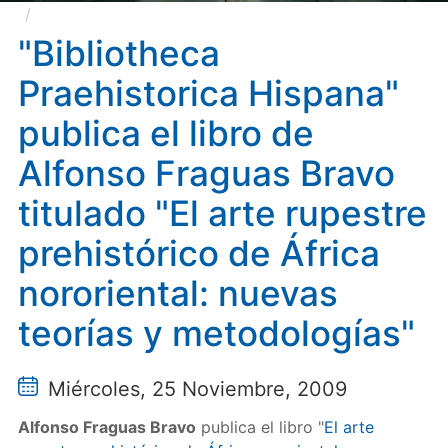
"Bibliotheca Praehistorica Hispana" publica el libro
de Alfonso Fraguas Bravo titulado "El arte rupestre
"Bibliotheca
prehistórico de África nororiental: nuevas teorías y
Praehistorica Hispana"
metodologías"
publica el libro de
Alfonso Fraguas Bravo
titulado "El arte rupestre
prehistórico de África
nororiental: nuevas
teorías y metodologías"
Miércoles, 25 Noviembre, 2009
Alfonso Fraguas Bravo
publica el libro "
El arte