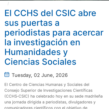
El CCHS del CSIC abre sus puertas a periodistas
para acercar la investigación en Humanidades y
El CCHS del CSIC abre
Ciencias Sociales
sus puertas a
periodistas para acercar
la investigación en
Humanidades y
Ciencias Sociales
Tuesday, 02 June, 2026
El Centro de Ciencias Humanas y Sociales del
Consejo Superior de Investigaciones Científicas
(CCHS‑CSIC) ha celebrado hoy en su sede madrileña
una jornada dirigida a periodistas, divulgadores y
comunicadores científicos con el objetivo de