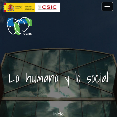
Skip
Togg
to
main
content
Lo humano y lo social
Inicio