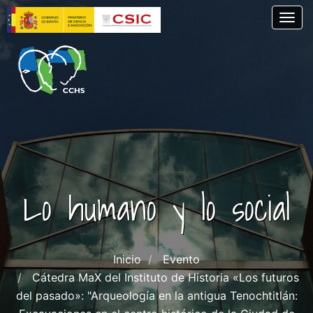
Skip
Togg
to
main
content
Lo humano y lo social
Inicio
Evento
Cátedra MaX del Instituto de Historia «Los futuros
del pasado»: "Arqueología en la antigua Tenochtitlán: