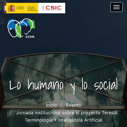
Skip
Togg
to
main
content
Lo humano y lo social
Inicio
Evento
Jornada institucional sobre el proyecto TeresIA.
Terminología + Inteligencia Artificial