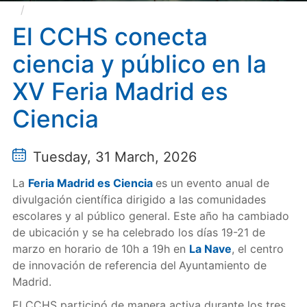
El CCHS conecta ciencia y público en la XV Feria
Madrid es Ciencia
El CCHS conecta
ciencia y público en la
XV Feria Madrid es
Ciencia
Tuesday, 31 March, 2026
La
Feria Madrid es Ciencia
es un evento anual de
divulgación científica dirigido a las comunidades
escolares y al público general. Este año ha cambiado
de ubicación y se ha celebrado los días 19-21 de
marzo en horario de 10h a 19h en
La Nave
, el centro
de innovación de referencia del
Ayuntamiento de
Madrid.
El CCHS participó de manera activa durante los tres