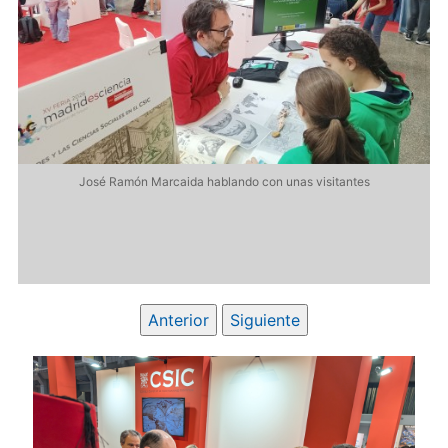
José Ramón Marcaida hablando con unas visitantes
26
L
Anterior
Siguiente