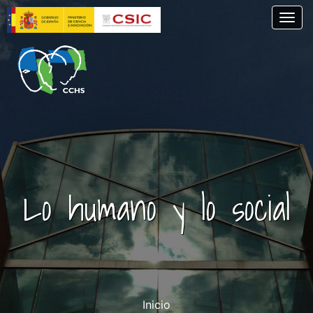
Skip
Togg
to
main
content
Lo humano y lo social
Inicio