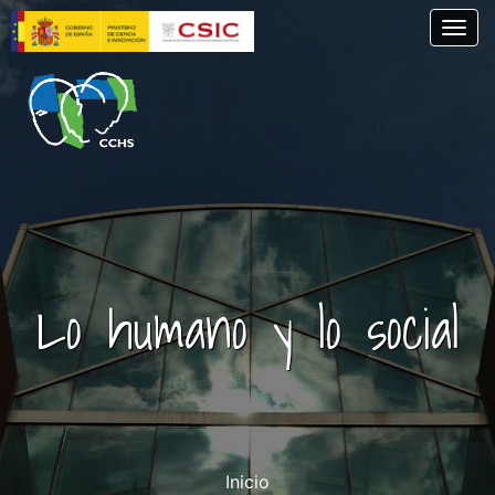
Skip
Togg
to
main
content
Lo humano y lo social
Inicio