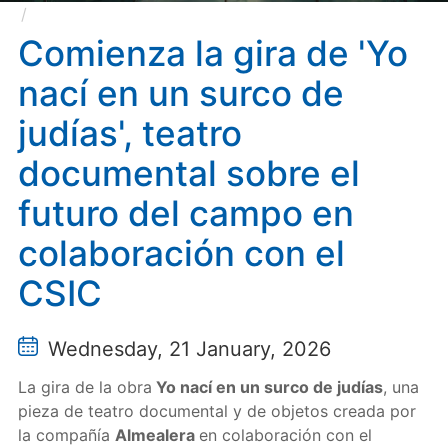
Comienza la gira de 'Yo nací en un surco de judías',
teatro documental sobre el futuro del campo en
Comienza la gira de 'Yo
colaboración con el CSIC
nací en un surco de
judías', teatro
documental sobre el
futuro del campo en
colaboración con el
CSIC
Wednesday, 21 January, 2026
La gira de la obra
Yo nací en un surco de judías
, una
pieza de teatro documental y de objetos creada por
la compañía
Almealera
en colaboración con el