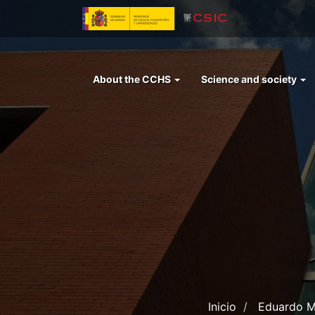
Skip
to
main
content
Menu
About the CCHS
Science and society
left
cchs
Inicio
Eduardo Ma