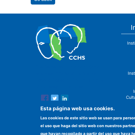
I
Ins
The Center for Human and Social
Ins
Sciences (CCHS) of the Spanish
National Research Council is made up
of six research institutes.
I
Cult
Esta página web usa cookies.
Las cookies de este sitio web se usan para perso
el uso que haga del sitio web con nuestros partn
In
que hayan recopilado a partir del uso que haya h