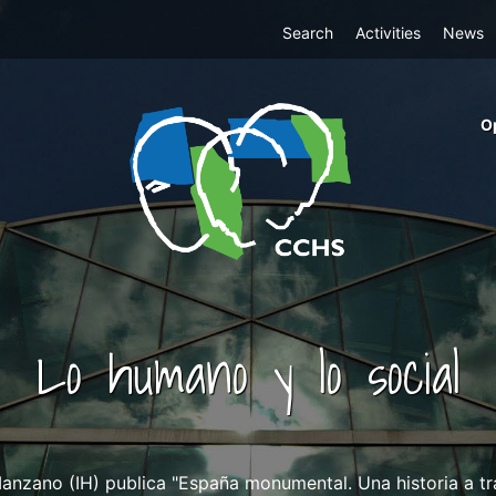
Top
Search
Activities
News
Menu
m
O
ri
cc
co
ab
Lo humano y lo social
nzano (IH) publica "España monumental. Una historia a tr