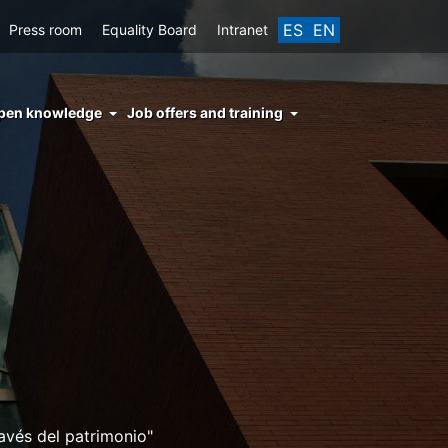
ES
EN
Press room
Equality Board
Intranet
enu
pen knowledge
Job offers and training
ght
hs
nocimiento
ierto
avés del patrimonio"