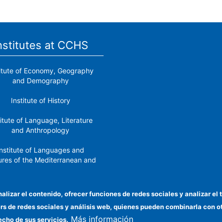
nstitutes at CCHS
titute of Economy, Geography
and Demography
Institute of History
titute of Language, Literature
and Anthropology
nstitute of Languages ​​and
ures of the Mediterranean and
the Near East
Institute of Philosophy
nalizar el contenido, ofrecer funciones de redes sociales y analizar 
ers de redes sociales y análisis web, quienes pueden combinarla con 
stitute of Public Policies and
Más información
Goods
echo de sus servicios.