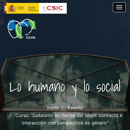
Skip
Togg
to
main
content
Lo humano y lo social
Inicio
Evento
Curso: "Judaísmo en tierras del Islam: contacto e
interacción con perspectiva de género"